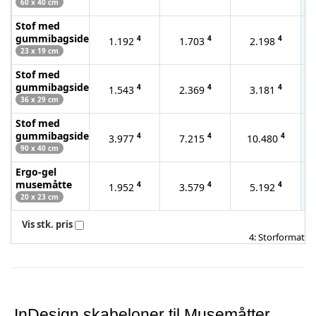
60 x 40 cm
Stof med
gummibagside
4
4
4
1.192
1.703
2.198
23 x 19 cm
Stof med
gummibagside
4
4
4
1.543
2.369
3.181
36 x 29 cm
Stof med
gummibagside
4
4
4
3.977
7.215
10.480
90 x 40 cm
Ergo-gel
musemåtte
4
4
4
1.952
3.579
5.192
20 x 23 cm
Vis stk. pris
4: Storformat
InDesign skabeloner til Musemåtter