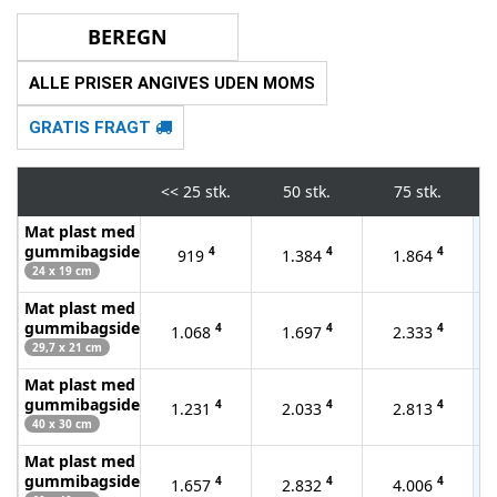
ALLE PRISER ANGIVES UDEN MOMS
GRATIS FRAGT
<<
25 stk.
50 stk.
75 stk.
Mat plast med
gummibagside
4
4
4
919
1.384
1.864
24 x 19 cm
Mat plast med
gummibagside
4
4
4
1.068
1.697
2.333
29,7 x 21 cm
Mat plast med
gummibagside
4
4
4
1.231
2.033
2.813
40 x 30 cm
Mat plast med
gummibagside
4
4
4
1.657
2.832
4.006