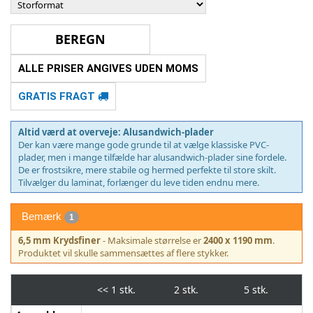
ALLE PRISER ANGIVES UDEN MOMS
GRATIS FRAGT
Altid værd at overveje: Alusandwich-plader
Der kan være mange gode grunde til at vælge klassiske PVC-
plader, men i mange tilfælde har alusandwich-plader sine fordele.
De er frostsikre, mere stabile og hermed perfekte til store skilt.
Tilvælger du laminat, forlænger du leve tiden endnu mere.
Bemærk
1
6,5 mm Krydsfiner
- Maksimale størrelse er
2400 x 1190 mm
.
Produktet vil skulle sammensættes af flere stykker.
<<
1 stk.
2 stk.
5 stk.