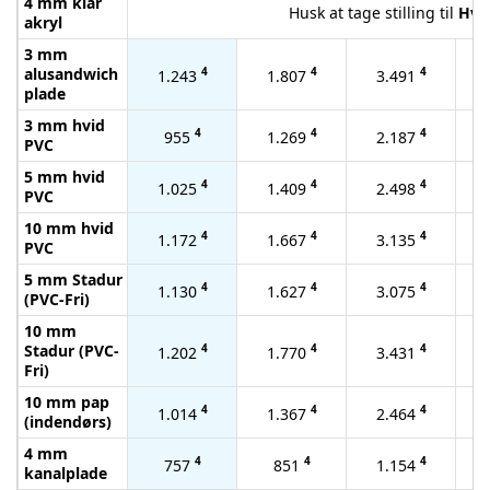
4 mm klar
Husk at tage stilling til
Hvid
akryl
3 mm
alusandwich
4
4
4
1.243
1.807
3.491
plade
3 mm hvid
4
4
4
955
1.269
2.187
PVC
5 mm hvid
4
4
4
1.025
1.409
2.498
PVC
10 mm hvid
4
4
4
1.172
1.667
3.135
PVC
5 mm Stadur
4
4
4
1.130
1.627
3.075
(PVC-Fri)
10 mm
Stadur (PVC-
4
4
4
1.202
1.770
3.431
Fri)
10 mm pap
4
4
4
1.014
1.367
2.464
(indendørs)
4 mm
4
4
4
757
851
1.154
kanalplade