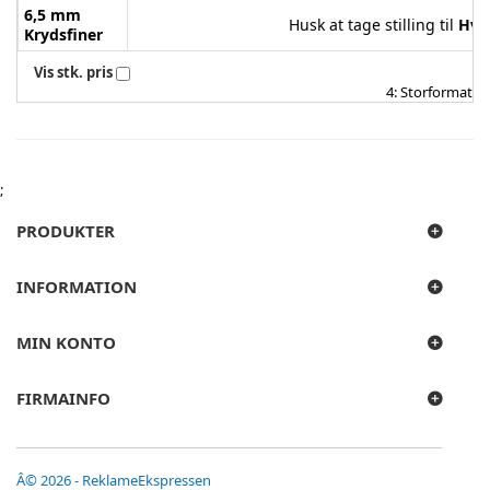
6,5 mm
Husk at tage stilling til
Hvid
Krydsfiner
Vis stk. pris
4: Storformat
;
PRODUKTER
INFORMATION
MIN KONTO
FIRMAINFO
Â© 2026 - ReklameEkspressen