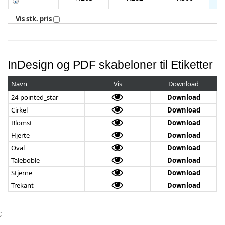
Vis stk. pris
InDesign og PDF skabeloner til Etiketter
Navn
Vis
Download
24-pointed_star
Download
Cirkel
Download
Blomst
Download
Hjerte
Download
Oval
Download
Taleboble
Download
Stjerne
Download
Trekant
Download
;