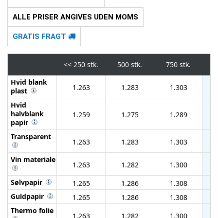
ALLE PRISER ANGIVES UDEN MOMS
GRATIS FRAGT
<<
250 stk.
500 stk.
750 stk.
1.
Hvid blank
1.263
1.283
1.303
plast
Hvid
halvblank
1.259
1.275
1.289
papir
Transparent
1.263
1.283
1.303
Vin materiale
1.263
1.282
1.300
Sølvpapir
1.265
1.286
1.308
Guldpapir
1.265
1.286
1.308
Thermo folie
1.263
1.282
1.300