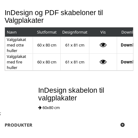
InDesign og PDF skabeloner til
Valgplakater
Navn
Slutformat
Designformat
Vis
Downloa
Valgplakat
med otte
60 x 80 cm
61 x 81 cm
Downlo
huller
Valgplakat
med fire
60 x 80 cm
61 x 81 cm
Downlo
huller
InDesign skabelon til
valgplakater
60x80 cm
;
PRODUKTER