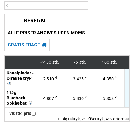
ALLE PRISER ANGIVES UDEN MOMS
GRATIS FRAGT
<<
50 stk.
75 stk.
100 stk.
2
Kanalplader -
Direkte tryk
4
4
4
2.510
3.425
4.350
115g
Blueback -
2
2
2
4.807
5.336
5.868
opklæbet
Vis stk. pris
1: Digitaltryk, 2: Offsettryk, 4: Storformat