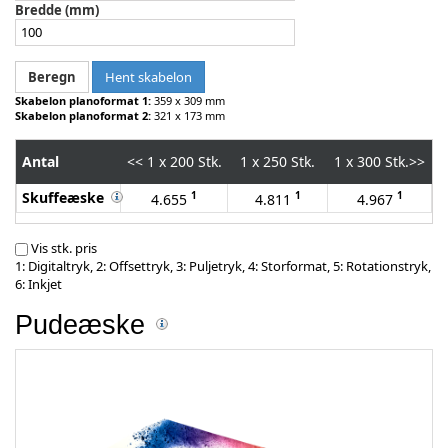
Bredde (mm)
Hent skabelon
Skabelon planoformat 1:
359 x 309 mm
Skabelon planoformat 2:
321 x 173 mm
Antal
<<
1 x 200 Stk.
1 x 250 Stk.
1 x 300 Stk.
>>
Skuffeæske
1
1
1
4.655
4.811
4.967
Vis stk. pris
1: Digitaltryk, 2: Offsettryk, 3: Puljetryk, 4: Storformat, 5: Rotationstryk,
6: Inkjet
Pudeæske