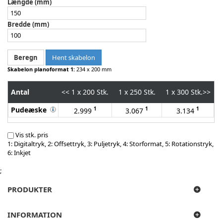
Længde (mm)
Bredde (mm)
Hent skabelon
Skabelon planoformat 1:
234 x 200 mm
Antal
<<
1 x 200 Stk.
1 x 250 Stk.
1 x 300 Stk.
>>
Pudeæske
1
1
1
2.999
3.067
3.134
Vis stk. pris
1: Digitaltryk, 2: Offsettryk, 3: Puljetryk, 4: Storformat, 5: Rotationstryk,
6: Inkjet
;
PRODUKTER
INFORMATION