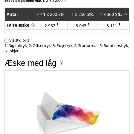
Skabelon planoformat 1:
215 x 200 mm
Antal
<<
1 x 200 Stk.
1 x 250 Stk.
1 x 300 Stk.
>>
False æske
1
1
1
2.982
3.045
3.111
Vis stk. pris
1: Digitaltryk, 2: Offsettryk, 3: Puljetryk, 4: Storformat, 5: Rotationstryk,
6: Inkjet
Æske med låg