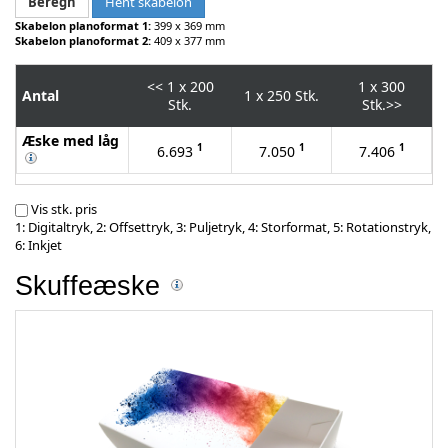
Hent skabelon
Skabelon planoformat 1:
399 x 369 mm
Skabelon planoformat 2:
409 x 377 mm
<<
1 x 200
1 x 300
Antal
1 x 250 Stk.
Stk.
Stk.
>>
Æske med låg
1
1
1
6.693
7.050
7.406
Vis stk. pris
1: Digitaltryk, 2: Offsettryk, 3: Puljetryk, 4: Storformat, 5: Rotationstryk,
6: Inkjet
Skuffeæske